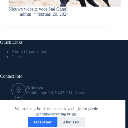
Nieuwe website voor Stal Gangl
admin
februari 20, 2024
Quick Links
About Organization
Cases
Contact Info
Address:
Zichtheugte 36, 9403 GD, Assen
Mobile:
0612841968
Wij maken gebruik van cookies, zodat je een goede
Copyright © 2026 - Jongens van Noord
gebruikerservaring krijgt.
Accepteer
Afwijzen